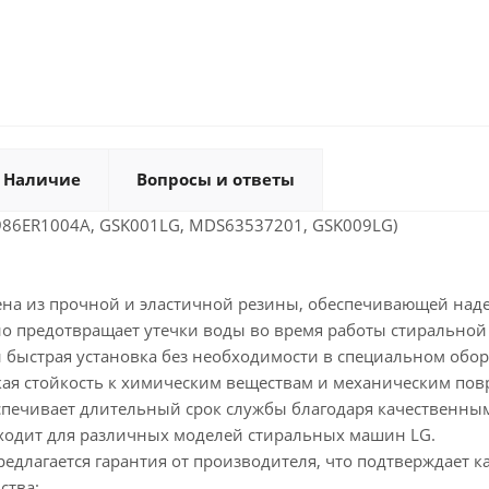
Наличие
Вопросы и ответы
986ER1004A, GSK001LG, MDS63537201, GSK009LG)
ена из прочной и эластичной резины, обеспечивающей над
о предотвращает утечки воды во время работы стирально
и быстрая установка без необходимости в специальном обо
кая стойкость к химическим веществам и механическим по
спечивает длительный срок службы благодаря качественны
ходит для различных моделей стиральных машин LG.
едлагается гарантия от производителя, что подтверждает к
ства: