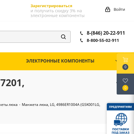
Зарегистрироваться
Войти
и получить скидку 3% на
электронные компоненты
8-(846) 20-22-911
8-800-55-02-911
ЭЛЕКТРОННЫЕ КОМПОНЕНТЫ
0
7201,
0
еты люка
-
Манжета люка, LG, 4986ER1004A (GSK001LG,