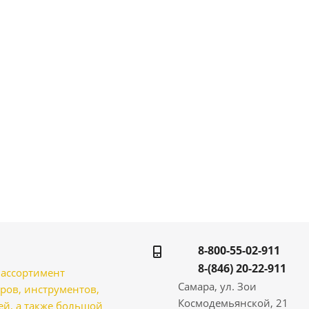
8-800-55-02-911
8-(846) 20-22-911
̆ ассортимент
Самара, ул. Зои
ров, инструментов,
Космодемьянской, 21
̆, а также большой