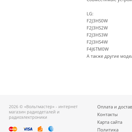
LG:
F2J3HS0W
F2J3HS2W
F2J3HS3W
F2J3HS4W
F4J6TM0W
А также другие моде
2026 © «Вольтмастер» - интернет
Оплата и доста
магазин радиодеталей и
Контакты
радиоэлектроники
Карта сайта
Политика