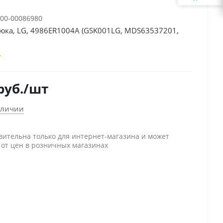
00-00086980
юка, LG, 4986ER1004A (GSK001LG, MDS63537201,
руб.
/шт
аличии
вительна только для интернет-магазина и может
 от цен в розничных магазинах