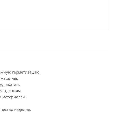
ежную герметизацию.
й машины.
рудовании.
вреждениям.
м материалам.
ачество изделия.