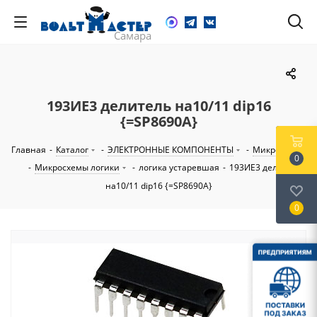
193ИЕ3 делитель на10/11 dip16
{=SP8690A}
Главная
-
Каталог
-
ЭЛЕКТРОННЫЕ КОМПОНЕНТЫ
-
Микросхемы
0
-
Микросхемы логики
-
логика устаревшая
-
193ИЕ3 делитель
на10/11 dip16 {=SP8690A}
0