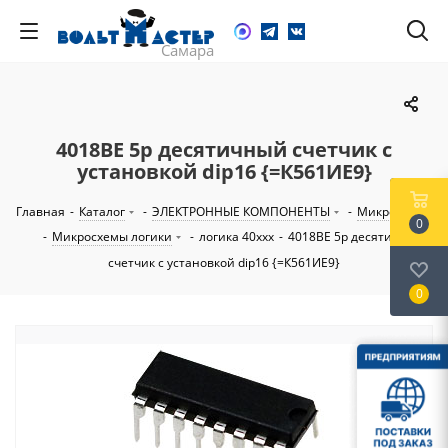
4018BE 5р десятичный счетчик с
установкой dip16 {=К561ИЕ9}
Главная
-
Каталог
-
ЭЛЕКТРОННЫЕ КОМПОНЕНТЫ
-
Микросхемы
0
-
Микросхемы логики
-
логика 40ххх
-
4018BE 5р десятичный
счетчик с установкой dip16 {=К561ИЕ9}
0