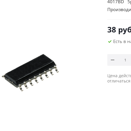
4017BD 5р
Производи
38
руб
Есть в 
Цена дейст
отличаться