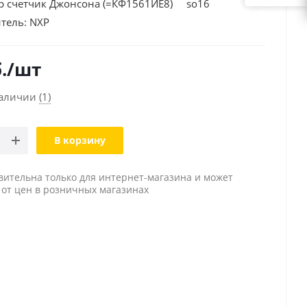
 счетчик Джонсона (=КФ1561ИЕ8) so16
тель:
NXP
.
/шт
наличии
(1)
В корзину
вительна только для интернет-магазина и может
 от цен в розничных магазинах