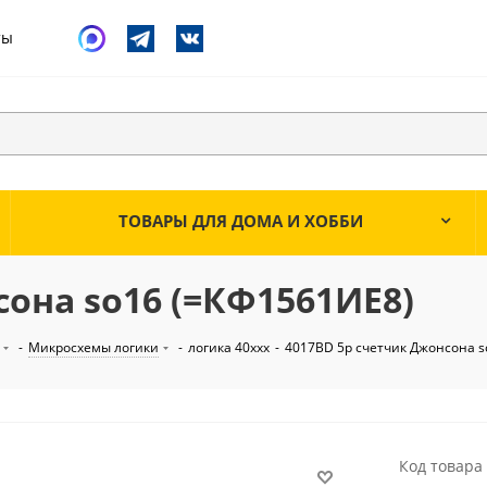
ты
ТОВАРЫ ДЛЯ ДОМА И ХОББИ
она so16 (=КФ1561ИЕ8)
-
Микросхемы логики
-
логика 40ххх
-
4017BD 5р счетчик Джонсона s
Код товара