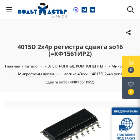
4015D 2х4р регистра сдвига so16
(=КФ1561ИР2)
Главная
-
Каталог
-
ЭЛЕКТРОННЫЕ КОМПОНЕНТЫ
-
Микросхемы
0
-
Микросхемы логики
-
логика 40ххх
-
4015D 2х4р регистра
сдвига so16 (=КФ1561ИР2)
0