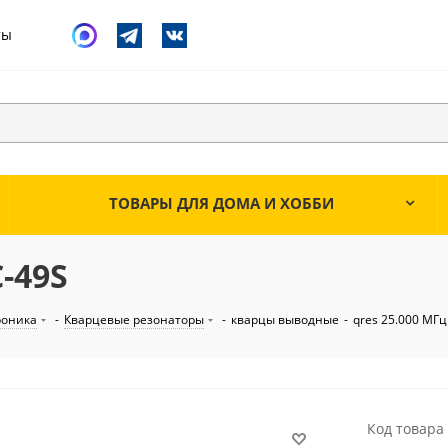
ты
ТОВАРЫ ДЛЯ ДОМА И ХОББИ
-49S
роника
-
Кварцевые резонаторы
-
кварцы выводные
-
qres 25.000 МГ
Код товара