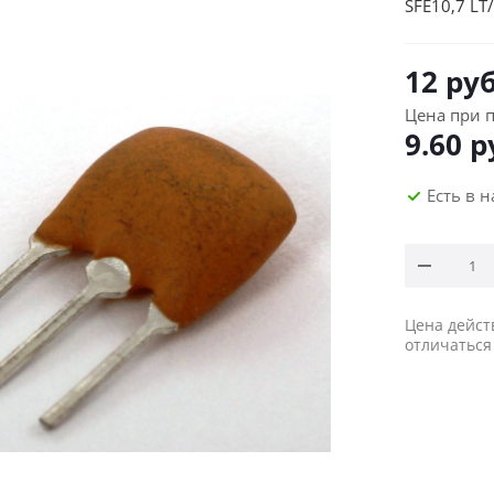
SFE10,7 L
12
руб
Цена при п
9.60
р
Есть в 
Цена дейст
отличаться