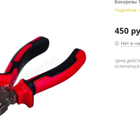
Бокорезы 
Подробнее
450
ру
Нет в н
Цена дейст
отличаться