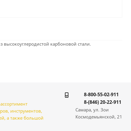
з высокоуглеродистой карбоновой стали.
8-800-55-02-911
8-(846) 20-22-911
̆ ассортимент
Самара, ул. Зои
ров, инструментов,
Космодемьянской, 21
̆, а также большой