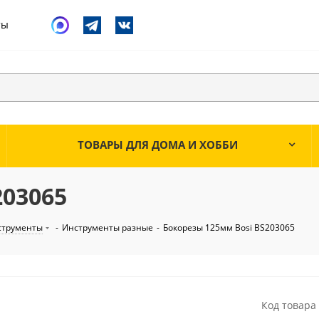
ты
ТОВАРЫ ДЛЯ ДОМА И ХОББИ
203065
струменты
-
Инструменты разные
-
Бокорезы 125мм Bosi BS203065
Код товара