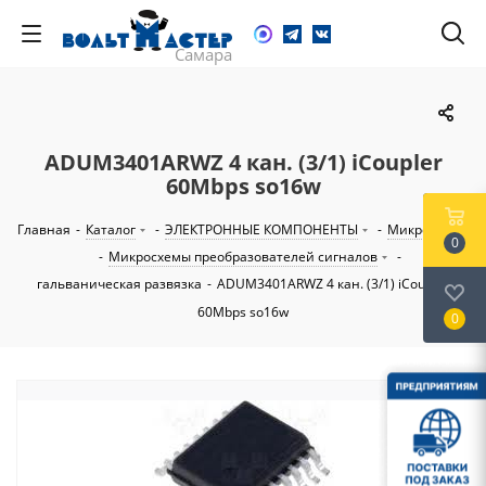
ADUM3401ARWZ 4 кан. (3/1) iCoupler
60Mbps so16w
Главная
-
Каталог
-
ЭЛЕКТРОННЫЕ КОМПОНЕНТЫ
-
Микросхемы
0
-
Микросхемы преобразователей сигналов
-
гальваническая развязка
-
ADUM3401ARWZ 4 кан. (3/1) iCoupler
60Mbps so16w
0