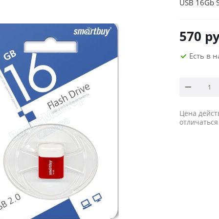
USB 16Gb S
570
ру
Есть в 
Цена дейст
отличаться