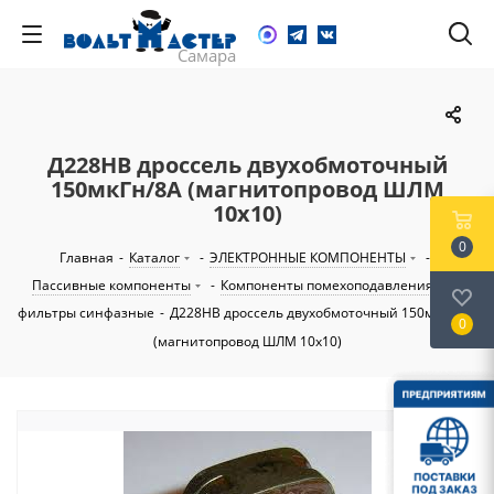
Д228НВ дроссель двухобмоточный
150мкГн/8А (магнитопровод ШЛМ
10х10)
0
Главная
-
Каталог
-
ЭЛЕКТРОННЫЕ КОМПОНЕНТЫ
-
Пассивные компоненты
-
Компоненты помехоподавления
-
фильтры синфазные
-
Д228НВ дроссель двухобмоточный 150мкГн/8А
0
(магнитопровод ШЛМ 10х10)