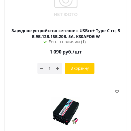
Зарядное устройство сетевое с USBгн+ Type-C гн, 5
В,9В,12В,15В,20В, 5A, K30APDG W
Есть в наличии (1)
1 090
руб.
/шт
В корзину