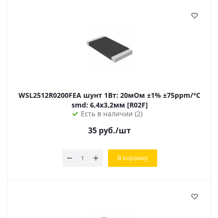
WSL2512R0200FEA шунт 1Вт: 20мОм ±1% ±75ppm/°C
smd: 6,4х3,2мм [R02F]
Есть в наличии (2)
35
руб.
/шт
В корзину