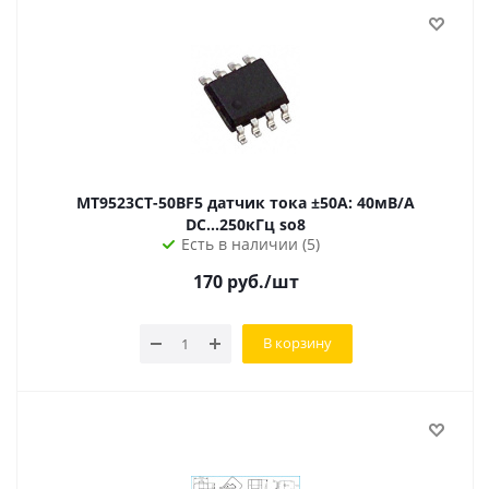
MT9523CT-50BF5 датчик тока ±50А: 40мВ/А
DC...250кГц so8
Есть в наличии (5)
170
руб.
/шт
В корзину