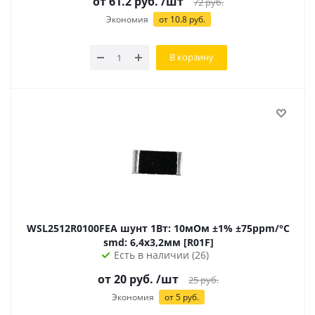
от 61.2 руб.
/шт
72
руб.
Экономия
от 10.8 руб.
В корзину
WSL2512R0100FEA шунт 1Вт: 10мОм ±1% ±75ppm/°C
smd: 6,4х3,2мм [R01F]
Есть в наличии (26)
от
20
руб.
/шт
25
руб.
Экономия
от
5
руб.