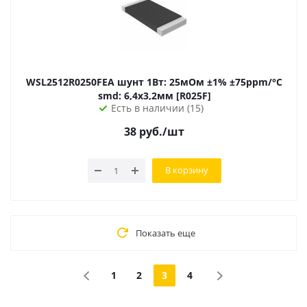
WSL2512R0250FEA шунт 1Вт: 25мОм ±1% ±75ppm/°C
smd: 6,4х3,2мм [R025F]
Есть в наличии (15)
38
руб.
/шт
В корзину
Показать еще
1
2
3
4