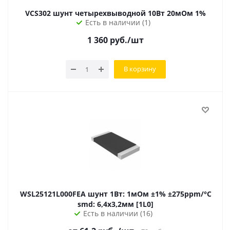
VCS302 шунт четырехвыводной 10Вт 20мОм 1%
Есть в наличии (1)
1 360
руб.
/шт
В корзину
WSL25121L000FEA шунт 1Вт: 1мОм ±1% ±275ppm/°C
smd: 6,4х3,2мм [1L0]
Есть в наличии (16)