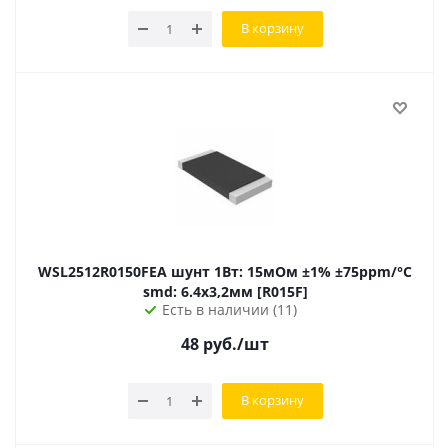
В корзину
WSL2512R0150FEA шунт 1Вт: 15мОм ±1% ±75ppm/°C
smd: 6.4х3,2мм [R015F]
Есть в наличии (11)
48
руб.
/шт
В корзину