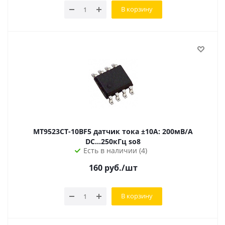
В корзину
MT9523CT-10BF5 датчик тока ±10А: 200мВ/А
DC...250кГц so8
Есть в наличии (4)
160
руб.
/шт
В корзину