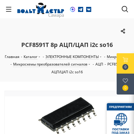
PCF8591T 8р АЦП/ЦАП i2c so16
Главная
-
Каталог
-
ЭЛЕКТРОННЫЕ КОМПОНЕНТЫ
-
Микросхемы
-
Микросхемы преобразователей сигналов
-
АЦП
-
PCF8591T 8р
0
АЦП/ЦАП i2c so16
0