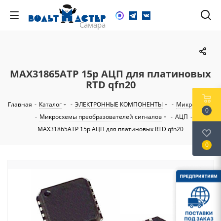
MAX31865ATP 15р АЦП для платиновых
RTD qfn20
Главная
-
Каталог
-
ЭЛЕКТРОННЫЕ КОМПОНЕНТЫ
-
Микросхемы
0
-
Микросхемы преобразователей сигналов
-
АЦП
-
MAX31865ATP 15р АЦП для платиновых RTD qfn20
0