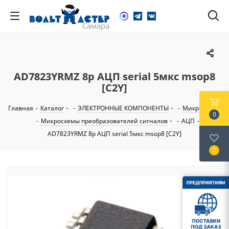
AD7823YRMZ 8р АЦП serial 5мкс msop8
[C2Y]
Главная
-
Каталог
-
ЭЛЕКТРОННЫЕ КОМПОНЕНТЫ
-
Микросхемы
0
-
Микросхемы преобразователей сигналов
-
АЦП
-
AD7823YRMZ 8р АЦП serial 5мкс msop8 [C2Y]
0