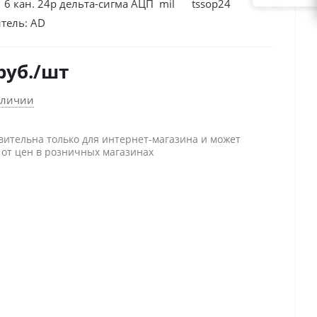
6 кан. 24р дельта-сигма АЦП mil tssop24
тель:
AD
руб.
/шт
аличии
вительна только для интернет-магазина и может
 от цен в розничных магазинах