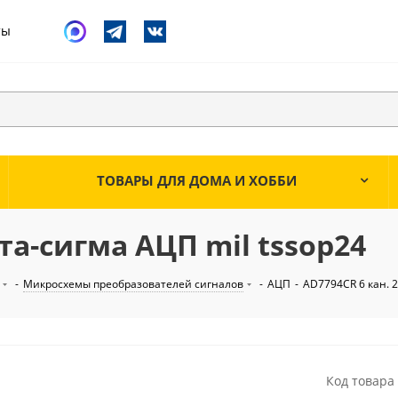
ты
ТОВАРЫ ДЛЯ ДОМА И ХОББИ
та-сигма АЦП mil tssop24
-
Микросхемы преобразователей сигналов
-
АЦП
-
AD7794CR 6 кан. 2
Код товара