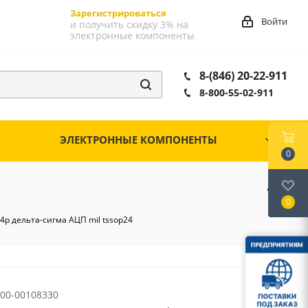
Зарегистрироваться
Войти
и получить скидку 3% на
электронные компоненты
8-(846) 20-22-911
8-800-55-02-911
ЭЛЕКТРОННЫЕ КОМПОНЕНТЫ
0
0
4р дельта-сигма АЦП mil tssop24
00-00108330