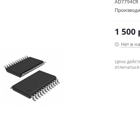
AD7794CR 
Производи
1 500
Нет в н
Цена дейст
отличаться