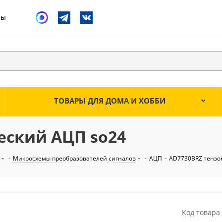
ты
ТОВАРЫ ДЛЯ ДОМА И ХОББИ
еский АЦП so24
-
Микросхемы преобразователей сигналов
-
АЦП
-
AD7730BRZ тензо
Код товара