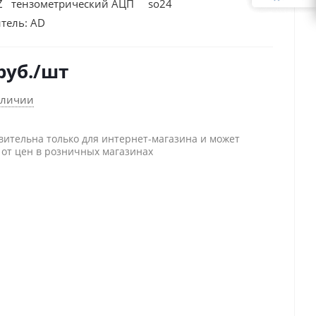
Z тензометрический АЦП so24
тель:
AD
руб.
/шт
аличии
вительна только для интернет-магазина и может
 от цен в розничных магазинах