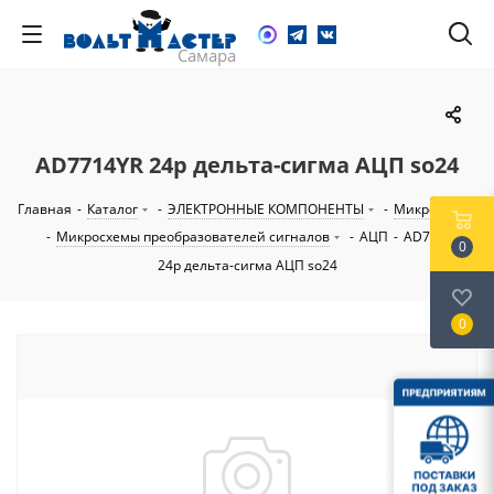
AD7714YR 24р дельта-сигма АЦП so24
Главная
-
Каталог
-
ЭЛЕКТРОННЫЕ КОМПОНЕНТЫ
-
Микросхемы
-
Микросхемы преобразователей сигналов
-
АЦП
-
AD7714YR
0
24р дельта-сигма АЦП so24
0