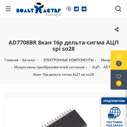
AD7708BR 8кан 16р дельта-сигма АЦП
spi so28
Главная
-
Каталог
-
ЭЛЕКТРОННЫЕ КОМПОНЕНТЫ
-
Микросхемы
0
-
Микросхемы преобразователей сигналов
-
АЦП
-
AD7708BR
8кан 16р дельта-сигма АЦП spi so28
0