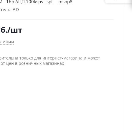
M 16р АЦП 100ksps spi msop8
тель:
AD
б.
/шт
аличии
вительна только для интернет-магазина и может
 от цен в розничных магазинах