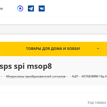
ты
ТОВАРЫ ДЛЯ ДОМА И ХОББИ
ps spi msop8
-
Микросхемы преобразователей сигналов
-
АЦП
-
AD7683BRM 16р АЦ
Код товара