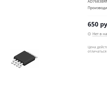
AD7683BR
Производи
650
ру
Нет в н
Цена дейст
отличаться