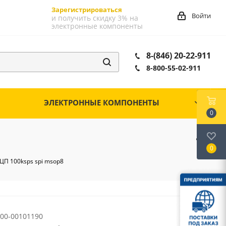
Зарегистрироваться
Войти
и получить скидку 3% на
электронные компоненты
8-(846) 20-22-911
8-800-55-02-911
ЭЛЕКТРОННЫЕ КОМПОНЕНТЫ
0
0
П 100ksps spi msop8
00-00101190