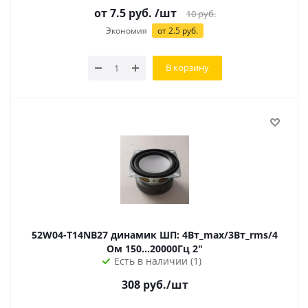
от 7.5 руб.
/шт
10
руб.
Экономия
от 2.5 руб.
В корзину
52W04-T14NB27 динамик ШП: 4Вт_max/3Вт_rms/4
Ом 150...20000Гц 2"
Есть в наличии (1)
308
руб.
/шт