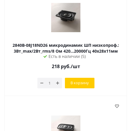
2840B-08J18ND26 микродинамик ШП низкопроф.:
3Вт_max/2Вт_rms/8 Ом 420...20000Гц 40х28х11мм
Есть в наличии (5)
218
руб.
/шт
В корзину