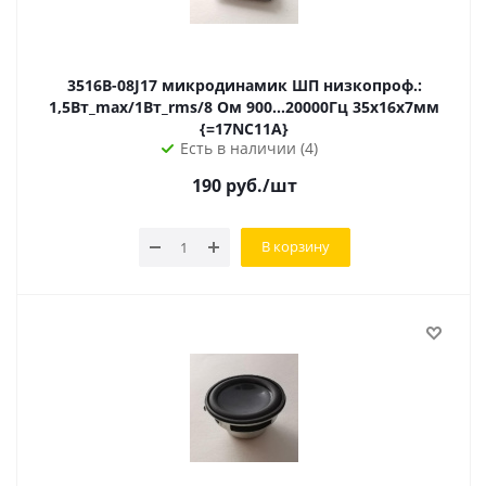
3516B-08J17 микродинамик ШП низкопроф.:
1,5Вт_max/1Вт_rms/8 Ом 900...20000Гц 35х16х7мм
{=17NC11A}
Есть в наличии (4)
190
руб.
/шт
В корзину