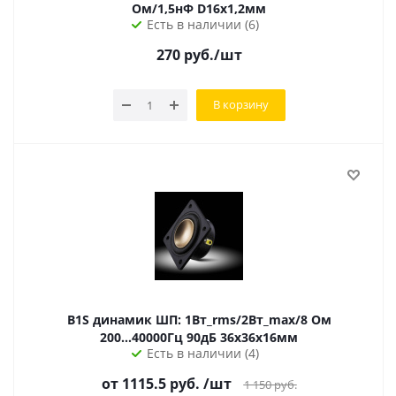
Ом/1,5нФ D16х1,2мм
Есть в наличии (6)
270
руб.
/шт
В корзину
B1S динамик ШП: 1Вт_rms/2Вт_max/8 Ом
200...40000Гц 90дБ 36х36х16мм
Есть в наличии (4)
от 1115.5 руб.
/шт
1 150
руб.