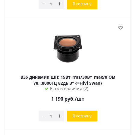
В корзину
B3S динамик ШП: 15Вт_rms/30Вт_max/8 Ом
78...8000Гц 82дБ 3" {=HiVi Swan}
Есть в наличии (2)
1 190
руб.
/шт
В корзину