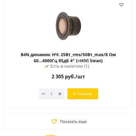
B4N динамик НЧ: 25Вт_rms/50Вт_max/8 Ом
60...4000Гц 85дБ 4" {=HiVi Swan}
Есть в наличии (1)
2 305
руб.
/шт
В корзину
Показать еще