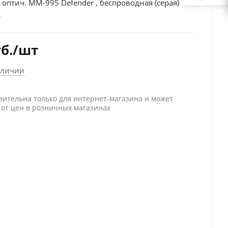
птич. MM-995 Defender , беспроводная (серая)
б.
/шт
аличии
вительна только для интернет-магазина и может
 от цен в розничных магазинах