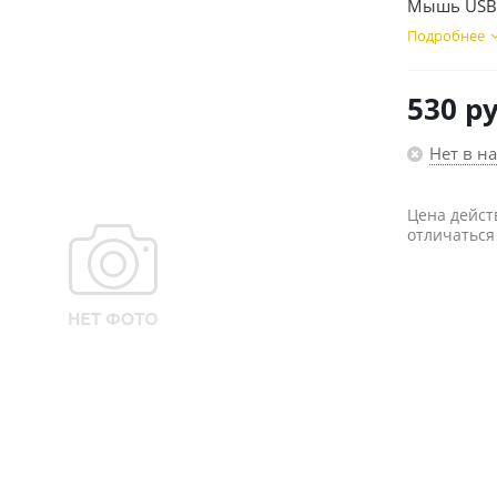
Мышь USB о
Подробнее
530
ру
Нет в н
Цена дейст
отличаться