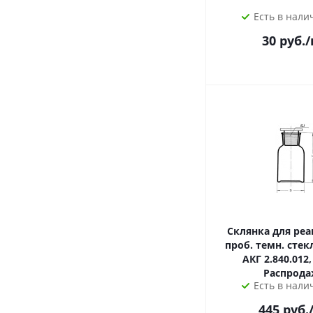
Есть в налич
30
руб.
/
Склянка для реак
проб. темн. стек
АКГ 2.840.012,
Распрода
Есть в налич
445
руб.