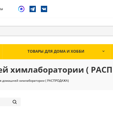
ты
ТОВАРЫ ДЛЯ ДОМА И ХОББИ
ей химлаборатории ( РАС
ля домашней химлаборатории ( РАСПРОДАЖА)