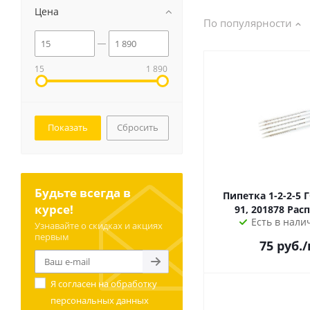
Цена
По популярности
15
1 890
Сбросить
Будьте всегда в
Пипетка 1-2-2-5 ГОСТ 29228-
курсе!
91, 201878 Рас
Есть в налич
Узнавайте о скидках и акциях
первым
75
руб.
/
Я согласен на
обработку
персональных данных