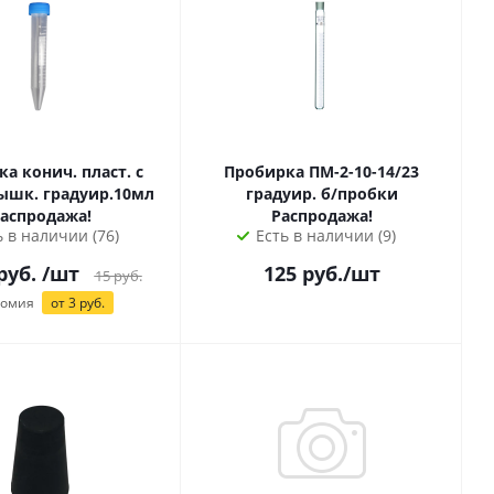
а конич. пласт. с
Пробирка ПМ-2-10-14/23
ышк. градуир.10мл
градуир. б/пробки
аспродажа!
Распродажа!
ь в наличии (76)
Есть в наличии (9)
руб.
/шт
125
руб.
/шт
15
руб.
номия
от
3
руб.