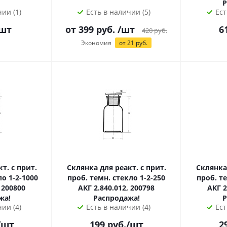
Р
ии (1)
Есть в наличии (5)
Ест
шт
от
399
руб.
/шт
6
420
руб.
Экономия
от
21
руб.
т. с прит.
Склянка для реакт. с прит.
Склянка 
ло 1-2-1000
проб. темн. стекло 1-2-250
проб. те
 200800
АКГ 2.840.012, 200798
АКГ 2
жа!
Распродажа!
Р
ии (4)
Есть в наличии (4)
Ест
/шт
199
руб.
/шт
2