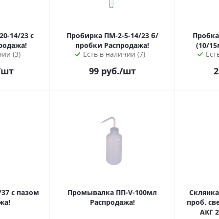
0-14/23 с
Пробирка ПМ-2-5-14/23 б/
Пробка
родажа!
пробки Распродажа!
(10/1
ии (3)
Есть в наличии (7)
Ест
/шт
99
руб.
/шт
2
пазом
Промывалка ПП-V-100мл
Склянка 
жа!
Распродажа!
проб. све
АКГ 2