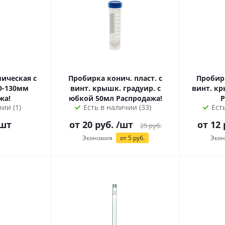
ическая с
Пробирка конич. пласт. с
Пробирк
D-130мм
винт. крышк. градуир. с
винт. кр
жа!
юбкой 50мл Распродажа!
Р
ии (1)
Есть в наличии (33)
Ест
шт
от
20
руб.
/шт
от
12
25
руб.
Экономия
от
5
руб.
Эко