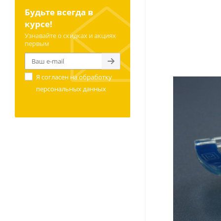
Будьте всегда в
курсе!
Узнавайте о скидках и акциях
первым
Я согласен на
обработку
персональных данных