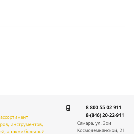
8-800-55-02-911
8-(846) 20-22-911
̆ ассортимент
Самара, ул. Зои
ров, инструментов,
Космодемьянской, 21
̆, а также большой