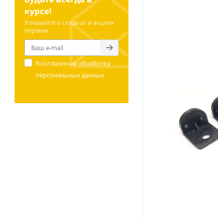
курсе!
Узнавайте о скидках и акциях
первым
Я согласен на
обработку
персональных данных