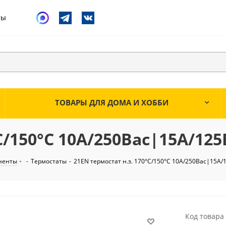
ты
ТОВАРЫ ДЛЯ ДОМА И ХОББИ
С/150°С 10А/250Вac|15А/125
ненты
-
Термостаты
-
21EN термостат н.з. 170°С/150°С 10А/250Вac|15А/
Код товара