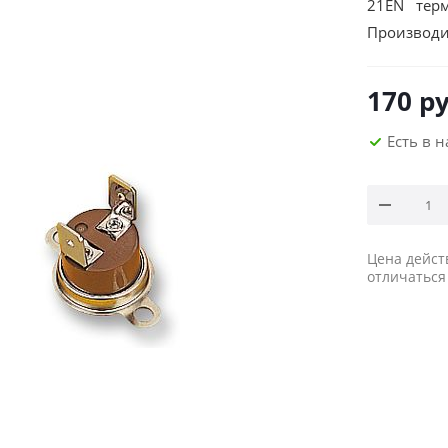
21EN термо
Производи
170
ру
Есть в 
Цена дейст
отличаться