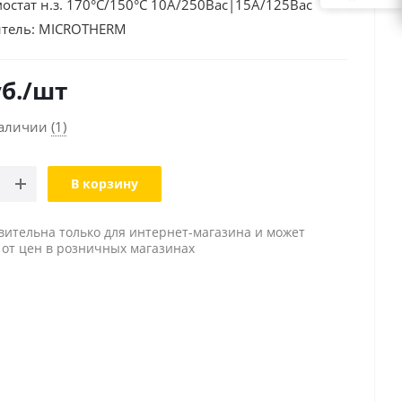
стат н.з. 170°С/150°С 10А/250Вac|15А/125Вac
тель:
MICROTHERM
б.
/шт
наличии
(1)
В корзину
вительна только для интернет-магазина и может
 от цен в розничных магазинах