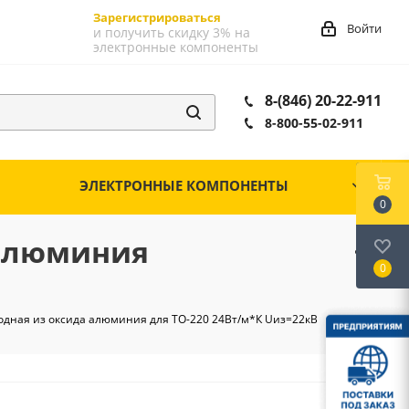
Зарегистрироваться
Войти
и получить скидку 3% на
электронные компоненты
8-(846) 20-22-911
8-800-55-02-911
ЭЛЕКТРОННЫЕ КОМПОНЕНТЫ
0
 алюминия
0
одная из оксида алюминия для TO-220 24Вт/м*К Uиз=22кВ