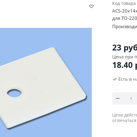
Код товара
ACS-20х14
для TO-22
Производи
23
руб
Цена при п
18.40
Есть в 
Цена дейст
отличаться