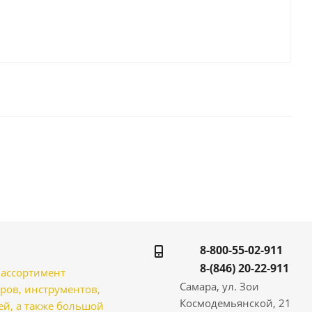
8-800-55-02-911
8-(846) 20-22-911
̆ ассортимент
Самара, ул. Зои
ров, инструментов,
Космодемьянской, 21
̆, а также большой