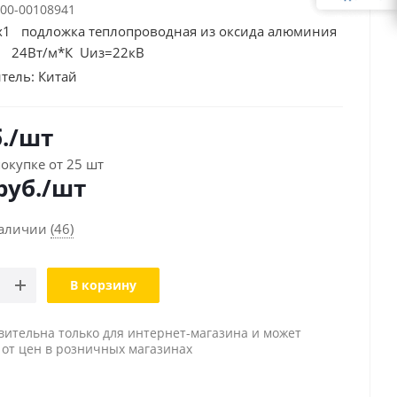
00-00108941
х1 подложка теплопроводная из оксида алюминия
0 24Вт/м*К Uиз=22кВ
тель:
Китай
.
/шт
окупке от 25 шт
руб./шт
наличии
(46)
В корзину
вительна только для интернет-магазина и может
 от цен в розничных магазинах