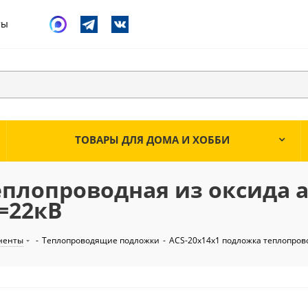
ты
ТОВАРЫ ДЛЯ ДОМА И ХОББИ
теплопроводная из оксида
з=22кВ
ненты
-
Теплопроводящие подложки
-
ACS-20х14х1 подложка теплопров