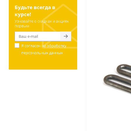
Будьте всегда в
курсе!
Узнавайте о скидках и акциях
первым
Я согласен на
обработку
персональных данных