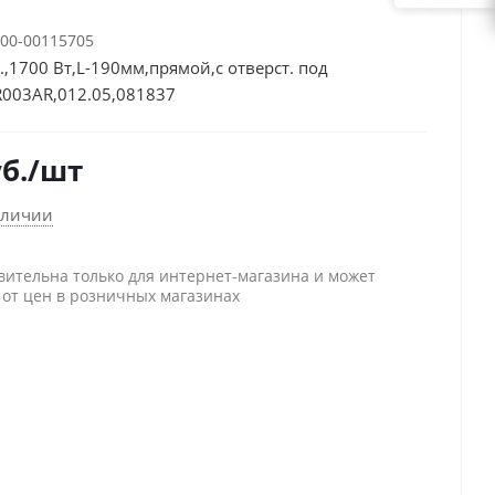
00-00115705
м.,1700 Вт,L-190мм,прямой,с отверст. под
R003AR,012.05,081837
б.
/шт
аличии
вительна только для интернет-магазина и может
 от цен в розничных магазинах