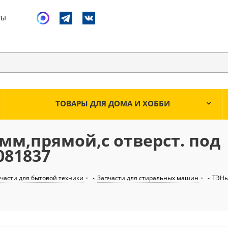
ты
ТОВАРЫ ДЛЯ ДОМА И ХОББИ
90мм,прямой,с отверст. под
081837
части для бытовой техники
-
Запчасти для стиральных машин
-
ТЭНы