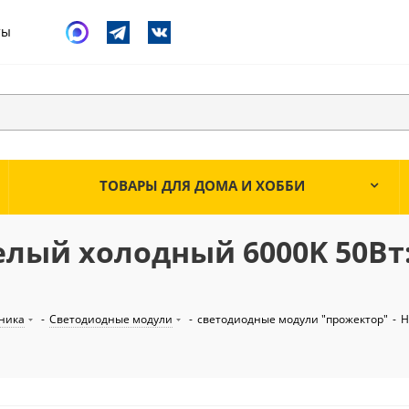
ты
ТОВАРЫ ДЛЯ ДОМА И ХОББИ
елый холодный 6000K 50Вт:
ника
-
Светодиодные модули
-
светодиодные модули "прожектор"
-
H