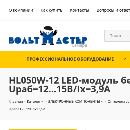
О компании
Как купить
Контакты
Вопросы и отве
ПРОФЕССИОНАЛЬНОЕ ОБОРУДОВАНИЕ
HL050W-12 LED-модуль б
Uраб=12...15В/Ix=3,9А
Главная
-
Каталог
-
ЭЛЕКТРОННЫЕ КОМПОНЕНТЫ
-
Оптоэлектро
Uраб=12...15В/Ix=3,9А