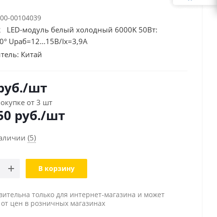
00-00104039
 LED-модуль белый холодный 6000K 50Вт:
° Uраб=12...15В/Ix=3,9А
тель:
Китай
руб.
/шт
окупке от 3 шт
50
руб./шт
наличии
(5)
В корзину
вительна только для интернет-магазина и может
 от цен в розничных магазинах