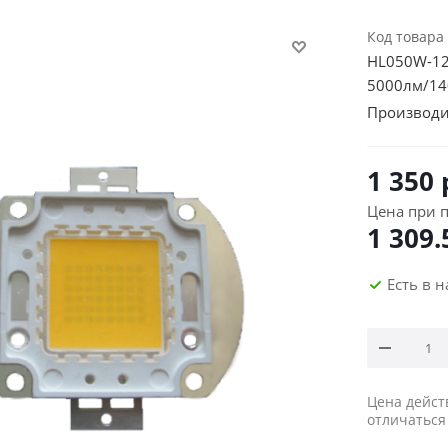
Код товара
HL050W-12
5000лм/140
Производи
1 350
Цена при п
1 309.
Есть в 
Цена дейст
отличаться