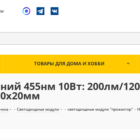
ты
ТОВАРЫ ДЛЯ ДОМА И ХОББИ
ний 455нм 10Вт: 200лм/120
 20х20мм
ника
-
Светодиодные модули
-
светодиодные модули "прожектор"
-
H