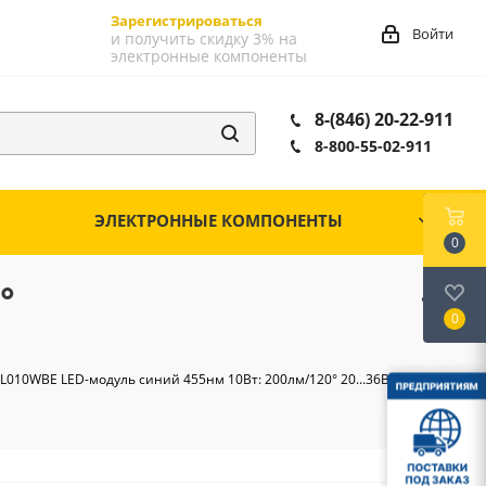
Зарегистрироваться
Войти
и получить скидку 3% на
электронные компоненты
8-(846) 20-22-911
8-800-55-02-911
ЭЛЕКТРОННЫЕ КОМПОНЕНТЫ
0
°
0
L010WBE LED-модуль синий 455нм 10Вт: 200лм/120° 20...36В@350мА