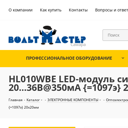
О компании
Как купить
Контакты
Вопросы и отве
ПРОФЕССИОНАЛЬНОЕ ОБОРУДОВАНИЕ
HL010WBE LED-модуль си
20...36В@350мА {=1097э}
Главная
-
Каталог
-
ЭЛЕКТРОННЫЕ КОМПОНЕНТЫ
-
Оптоэлектро
{=1097э} 20х20мм