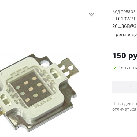
Код товара
HL010WBE 
20...36В@
Производи
150
ру
Есть в 
Цена дейст
отличаться