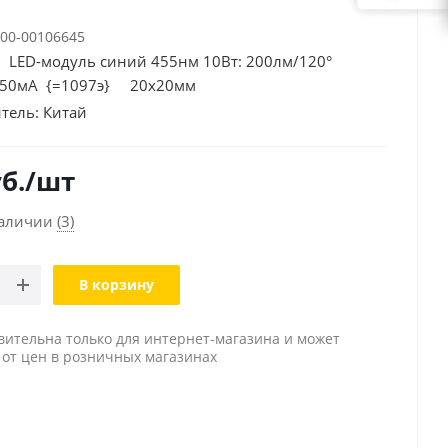
00-00106645
LED-модуль синий 455нм 10Вт: 200лм/120°
350мА {=1097э} 20х20мм
тель:
Китай
б.
/шт
наличии
(3)
В корзину
вительна только для интернет-магазина и может
 от цен в розничных магазинах