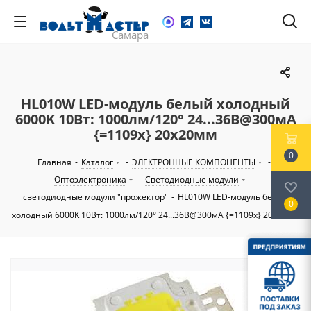
HL010W LED-модуль белый холодный
6000K 10Вт: 1000лм/120° 24...36В@300мА
{=1109х} 20х20мм
0
Главная
-
Каталог
-
ЭЛЕКТРОННЫЕ КОМПОНЕНТЫ
-
Оптоэлектроника
-
Светодиодные модули
-
светодиодные модули "прожектор"
-
HL010W LED-модуль белый
0
холодный 6000K 10Вт: 1000лм/120° 24...36В@300мА {=1109х} 20х20мм