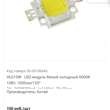
Код товара
00-00106649
HL010W LED-модуль белый холодный 6000K
10Вт: 1000лм/120°
24...36В@300мА {=1109х} 20х20мм
Производитель:
Китай
150
руб.
/шт