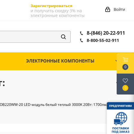
Зарегистрироваться
Войти
и получить скидку 3% на
электронные компоненты
8-(846) 20-22-911
8-800-55-02-911
ЭЛЕКТРОННЫЕ КОМПОНЕНТЫ
0
:
0
OB220WW-20 LED-модуль белый теплый 3000K 20Вт: 1700лм/220Вac