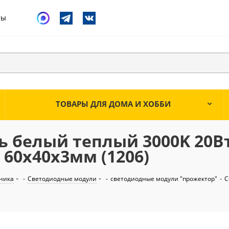
ты
ТОВАРЫ ДЛЯ ДОМА И ХОББИ
 белый теплый 3000K 20Вт
 60х40х3мм (1206)
ника
-
Светодиодные модули
-
светодиодные модули "прожектор"
-
C