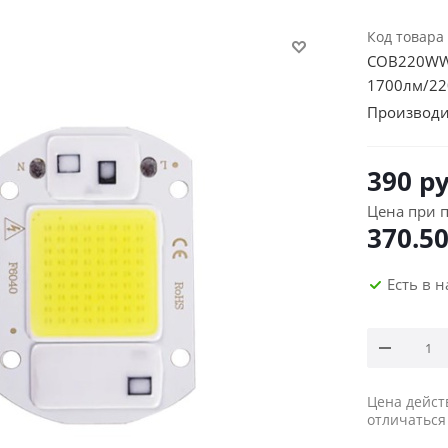
Код товара
COB220WW-
1700лм/22
Производи
390
ру
Цена при п
370.5
Есть в 
Цена дейст
отличаться