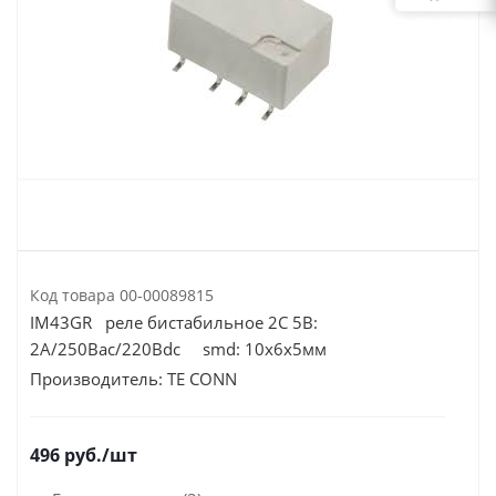
Код товара
00-00089815
IM43GR реле бистабильное 2С 5В:
2А/250Вac/220Вdc smd: 10х6х5мм
Производитель:
TE CONN
496
руб.
/шт