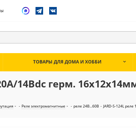
ты
ТОВАРЫ ДЛЯ ДОМА И ХОББИ
 20А/14Вdc герм. 16х12х14мм
мутация
-
Реле электромагнитные
-
реле 24В...60В
-
JARD-S-124L реле 