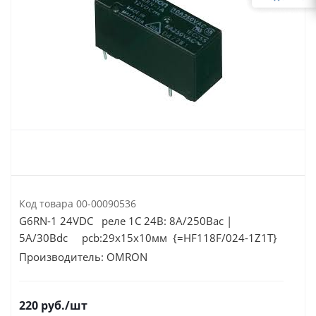
Код товара
00-00090536
G6RN-1 24VDC реле 1C 24В: 8А/250Вac |
5А/30Вdc pcb:29х15х10мм {=HF118F/024-1Z1T}
Производитель:
OMRON
220
руб.
/шт