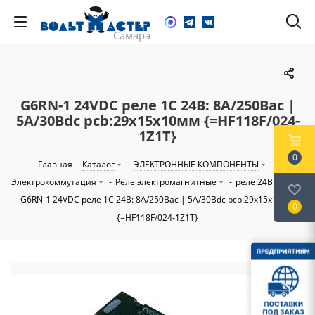
G6RN-1 24VDC реле 1C 24В: 8А/250Вac |
5А/30Вdc pcb:29х15х10мм {=HF118F/024-
1Z1T}
0
Главная
-
Каталог
-
ЭЛЕКТРОННЫЕ КОМПОНЕНТЫ
-
Электрокоммутация
-
Реле электромагнитные
-
реле 24В...60В
-
G6RN-1 24VDC реле 1C 24В: 8А/250Вac | 5А/30Вdc pcb:29х15х10мм
0
{=HF118F/024-1Z1T}