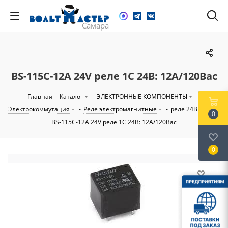
BS-115C-12A 24V реле 1С 24В: 12А/120Вac
Главная
-
Каталог
-
ЭЛЕКТРОННЫЕ КОМПОНЕНТЫ
-
Электрокоммутация
-
Реле электромагнитные
-
реле 24В...60В
-
0
BS-115C-12A 24V реле 1С 24В: 12А/120Вac
0