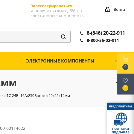
Зарегистрироваться
Войти
и получить скидку 3% на
электронные компоненты
8-(846) 20-22-911
8-800-55-02-911
ЭЛЕКТРОННЫЕ КОМПОНЕНТЫ
0
12мм
0
реле 1C 24В: 16А/250Вac pcb 29х25х12мм
00-00114622