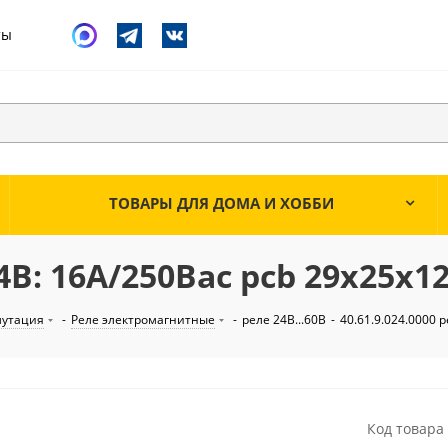
ты
ТОВАРЫ ДЛЯ ДОМА И ХОББИ
 24В: 16А/250Вac pcb 29х25х
мутация
-
Реле электромагнитные
-
реле 24В...60В
-
40.61.9.024.0000 
Код товара