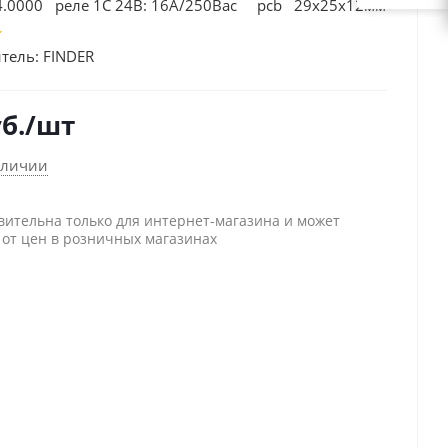
24.0000 реле 1C 24В: 16А/250Вac pcb 29х25х12мм
тель:
FINDER
б.
/шт
аличии
вительна только для интернет-магазина и может
 от цен в розничных магазинах