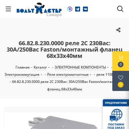
66.82.8.230.0000 реле 2C 230Вac:
30А/250Вac Faston/монтажный фланец
68х33х40мм
0
Главная
-
Каталог
-
ЭЛЕКТРОННЫЕ КОМПОНЕНТЫ
-
Электрокоммутация
-
Реле электромагнитные
-
реле 110В...230В
-
66.82.8.230.0000 реле 2C 230Вac: 30А/250Вac Faston/монтажный
0
фланец 68х33х40мм