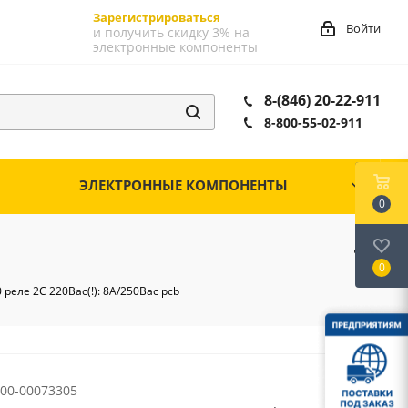
Зарегистрироваться
Войти
и получить скидку 3% на
электронные компоненты
8-(846) 20-22-911
8-800-55-02-911
ЭЛЕКТРОННЫЕ КОМПОНЕНТЫ
0
0
0 реле 2C 220Вac(!): 8А/250Вac pcb
00-00073305