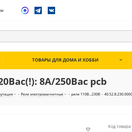
ты
ТОВАРЫ ДЛЯ ДОМА И ХОББИ
20Вac(!): 8А/250Вac pcb
мутация
-
Реле электромагнитные
-
реле 110В...230В
-
40.52.8.230.000
Код товара