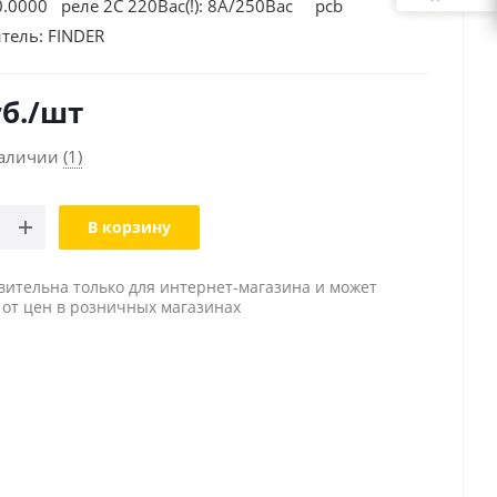
0.0000 реле 2C 220Вac(!): 8А/250Вac pcb
тель:
FINDER
б.
/шт
наличии
(1)
В корзину
вительна только для интернет-магазина и может
 от цен в розничных магазинах