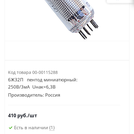
Код товара
00-00115288
6Ж32П пентод миниатюрный:
250В/3мА Uнак=6,3В
Производитель:
Россия
410
руб.
/шт
Есть в наличии
(1)