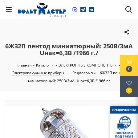
6Ж32П пентод миниатюрный: 250В/3мА
Uнак=6,3В /1966 г./
Главная
-
Каталог
-
ЭЛЕКТРОННЫЕ КОМПОНЕНТЫ
-
0
Электровакуумные приборы
-
Радиолампы
-
6Ж32П пентод
миниатюрный: 250В/3мА Uнак=6,3В /1966 г./
0