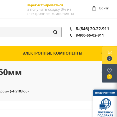
Зарегистрироваться
Войти
и получить скидку 3% на
электронные компоненты
8-(846) 20-22-911
8-800-55-02-911
ЭЛЕКТРОННЫЕ КОМПОНЕНТЫ
0
х50мм
0
х50мм {=HS183-50}