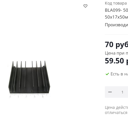
Код товара
BLA099- 5
50х17х50м
Производи
70
руб
Цена при п
59.50
Есть в 
Цена дейст
отличаться