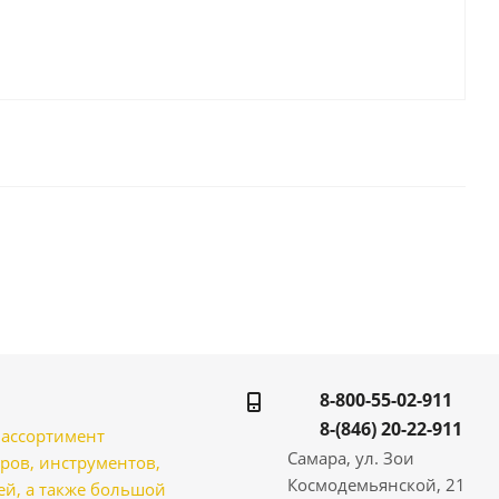
8-800-55-02-911
8-(846) 20-22-911
̆ ассортимент
Самара, ул. Зои
ров, инструментов,
Космодемьянской, 21
̆, а также большой