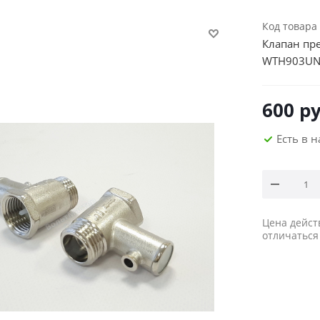
Код товара
Клапан пре
WTH903U
600
ру
Есть в 
Цена дейст
отличаться