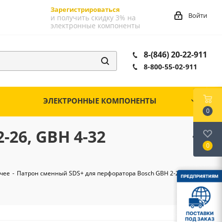
Зарегистрироваться
Войти
и получить скидку 3% на
электронные компоненты
8-(846) 20-22-911
8-800-55-02-911
ЭЛЕКТРОННЫЕ КОМПОНЕНТЫ
0
26, GBH 4-32
0
чее
-
Патрон сменный SDS+ для перфоратора Bosch GBH 2-26, GBH 4-