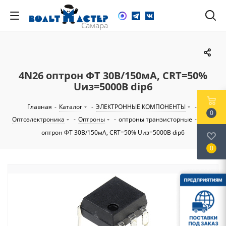
4N26 оптрон ФТ 30В/150мА, CRT=50%
Uиз=5000В dip6
Главная
-
Каталог
-
ЭЛЕКТРОННЫЕ КОМПОНЕНТЫ
-
0
Оптоэлектроника
-
Оптроны
-
оптроны транзисторные
-
4N26
оптрон ФТ 30В/150мА, CRT=50% Uиз=5000В dip6
0