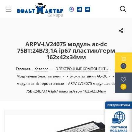
ARPV-LV24075 модуль ac-dc
75Вт:24В/3,1А ip67 пластик/герм
162х42х34мм
0
Главная
-
Каталог
-
ЭЛЕКТРОННЫЕ КОМПОНЕНТЫ
-
Модульные блок питания
-
Блоки питания AC-DC
-
модули ac-dc герметичные
-
ARPV-LV24075 модуль ac-dc
0
75Вт:24В/3,1А ip67 пластик/герм 162х42х34мм