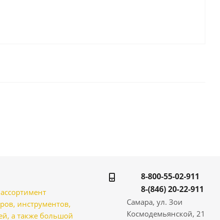
8-800-55-02-911
8-(846) 20-22-911
̆ ассортимент
Самара, ул. Зои
ров, инструментов,
Космодемьянской, 21
̆, а также большой