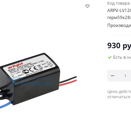
Код товара
ARPV-LV120
герм59х28
Производи
930
ру
Есть в 
Цена дейст
отличаться