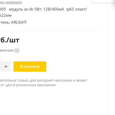
00-00080605
05 модуль ac-dc 5Вт: 12В/400мА ip65 пласт/
х22мм
тель:
ARLIGHT
б.
/шт
наличии
(2)
В корзину
вительна только для интернет-магазина и может
 от цен в розничных магазинах