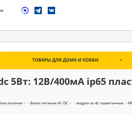
ты
ТОВАРЫ ДЛЯ ДОМА И ХОББИ
c 5Вт: 12В/400мА ip65 плас
лок питания
-
Блоки питания AC-DC
-
модули ac-dc герметичные
-
AR