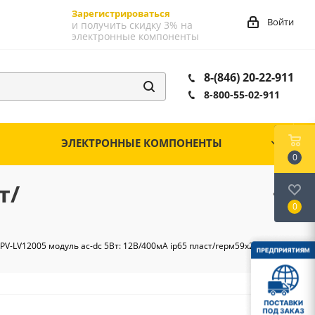
Зарегистрироваться
Войти
и получить скидку 3% на
электронные компоненты
8-(846) 20-22-911
8-800-55-02-911
ЭЛЕКТРОННЫЕ КОМПОНЕНТЫ
0
т/
0
PV-LV12005 модуль ac-dc 5Вт: 12В/400мА ip65 пласт/герм59х28х22мм