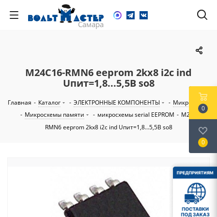
M24C16-RMN6 eeprom 2kх8 i2c ind
Uпит=1,8...5,5В so8
Главная
-
Каталог
-
ЭЛЕКТРОННЫЕ КОМПОНЕНТЫ
-
Микросхемы
0
-
Микросхемы памяти
-
микросхемы serial EEPROM
-
M24C16-
RMN6 eeprom 2kх8 i2c ind Uпит=1,8...5,5В so8
0