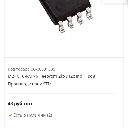
Код товара
00-00091336
M24C16-RMN6 eeprom 2kх8 i2c ind so8
Производитель:
STM
48
руб.
/шт
Есть в наличии
(2)