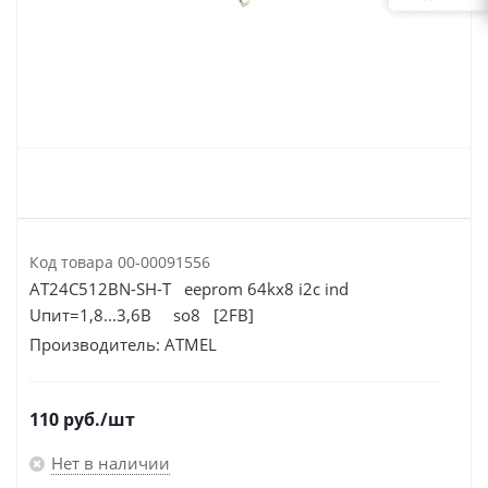
Код товара
00-00091556
AT24C512BN-SH-T eeprom 64kx8 i2c ind
Uпит=1,8...3,6В so8 [2FB]
Производитель:
ATMEL
110
руб.
/шт
Нет в наличии