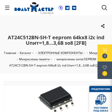
AT24C512BN-SH-T eeprom 64kx8 i2c ind
Uпит=1,8...3,6В so8 [2FB]
Главная
-
Каталог
-
ЭЛЕКТРОННЫЕ КОМПОНЕНТЫ
-
Микросхемы
0
-
Микросхемы памяти
-
микросхемы serial EEPROM
-
AT24C512BN-SH-T eeprom 64kx8 i2c ind Uпит=1,8...3,6В so8 [2FB]
0